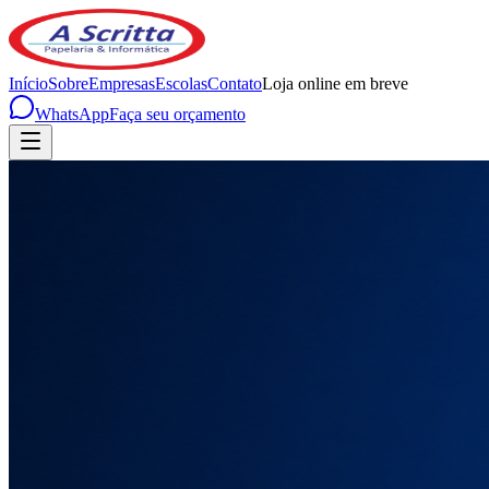
Início
Sobre
Empresas
Escolas
Contato
Loja online em breve
WhatsApp
Faça seu orçamento